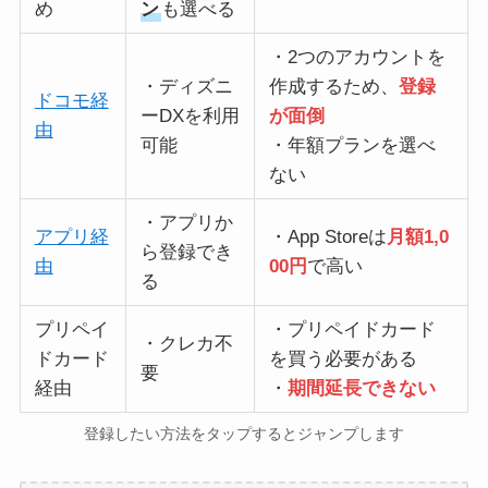
め
ン
も選べる
・2つのアカウントを
・ディズニ
作成するため、
登録
ドコモ経
ーDXを利用
が面倒
由
可能
・年額プランを選べ
ない
・アプリか
アプリ経
・App Storeは
月額1,0
ら登録でき
由
00円
で高い
る
プリペイ
・プリペイドカード
・クレカ不
ドカード
を買う必要がある
要
経由
・
期間延長できない
登録したい方法をタップするとジャンプします