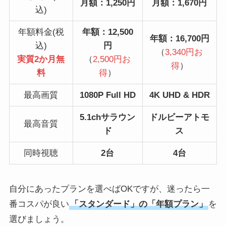
月額：1,250円
月額：1,670円
込)
年額料金(税
年額：12,500
年額：16,700円
込)
円
（
3,340円お
実質2か月無
（
2,500円お
得
）
料
得
）
最高画質
1080P Full HD
4K UHD & HDR
5.1chサラウン
ドルビーアトモ
最高音質
ド
ス
同時視聴
2台
4台
自分にあったプランを選べばOKですが、迷ったら一
番コスパが良い
「スタンダード」の「年額プラン」
を
選びましょう。