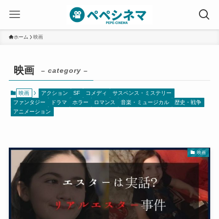
ホーム
映画
映画
– category –
映画
アクション
SF
コメディ
サスペンス・ミステリー
ファンタジー
ドラマ
ホラー
ロマンス
音楽・ミュージカル
歴史・戦争
アニメーション
映画