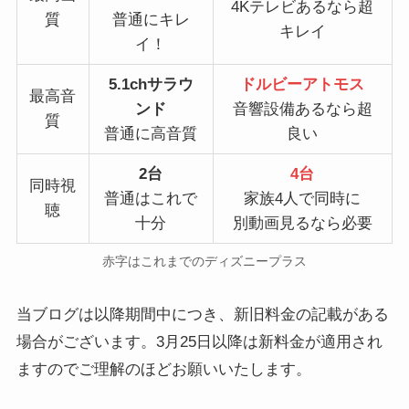
4Kテレビあるなら超
質
普通にキレ
キレイ
イ！
5.1chサラウ
ドルビーアトモス
最高音
ンド
音響設備あるなら超
質
普通に高音質
良い
2台
4台
同時視
普通はこれで
家族4人で同時に
聴
十分
別動画見るなら必要
赤字はこれまでのディズニープラス
当ブログは以降期間中につき、新旧料金の記載がある
場合がございます。3月25日以降は新料金が適用され
ますのでご理解のほどお願いいたします。