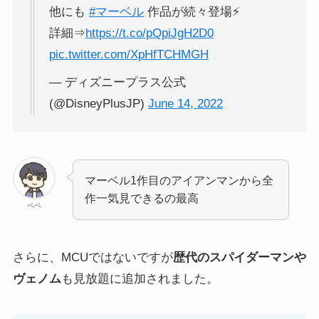
他にも
#マーベル
作品が続々登場⚡
詳細⇒
https://t.co/pQpiJgH2D0
pic.twitter.com/XpHfTCHMGH
— ディズニープラス公式
(@DisneyPlusJP)
June 14, 2022
マーベル1作目のアイアンマンから全
作一気見できるの最高
ペペ
さらに、MCUではないですが
歴代のスパイダーマンや
ヴェノム
も見放題に追加されました。