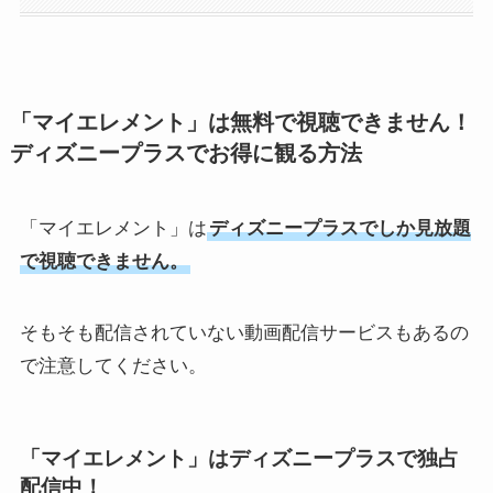
「マイエレメント」は無料で視聴できません！
ディズニープラスでお得に観る方法
「マイエレメント」は
ディズニープラスでしか見放題
で視聴できません。
そもそも配信されていない動画配信サービスもあるの
で注意してください。
「マイエレメント」はディズニープラスで独占
配信中！