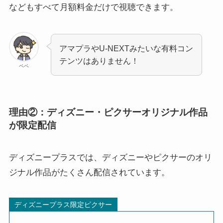
などもすべて月額料金だけで視聴できます。
アマプラやU-NEXTみたいな有料コン
テンツはありません！
ペペ
理由②：ディズニー・ピクサーオリジナル作品
が限定配信
ディズニープラスでは、ディズニーやピクサーのオリ
ジナル作品がたくさん配信されています。
ディズニープラス限定ピクサー