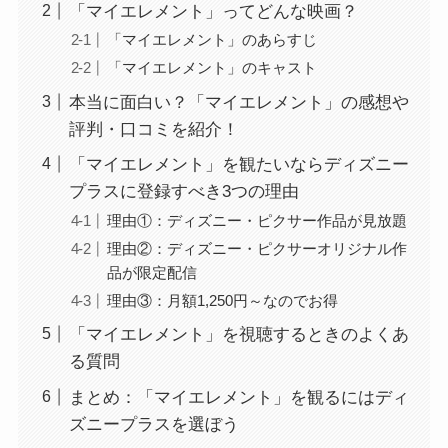
「マイエレメント」ってどんな映画？
「マイエレメント」のあらすじ
「マイエレメント」のキャスト
本当に面白い？「マイエレメント」の感想や
評判・口コミを紹介！
「マイエレメント」を観たいならディズニー
プラスに登録すべき3つの理由
理由①：ディズニー・ピクサー作品が見放題
理由②：ディズニー・ピクサーオリジナル作
品が限定配信
理由③：月額1,250円～なのでお得
「マイエレメント」を視聴するときのよくあ
る質問
まとめ：「マイエレメント」を観るにはディ
ズニープラスを選ぼう