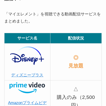
「マイエレメント」を視聴できる動画配信サービスを
まとめました。
サービス名
配信状況
◎
見放題
ディズニープラス
△
購入のみ（2,500
Amazonプライムビデ
円）