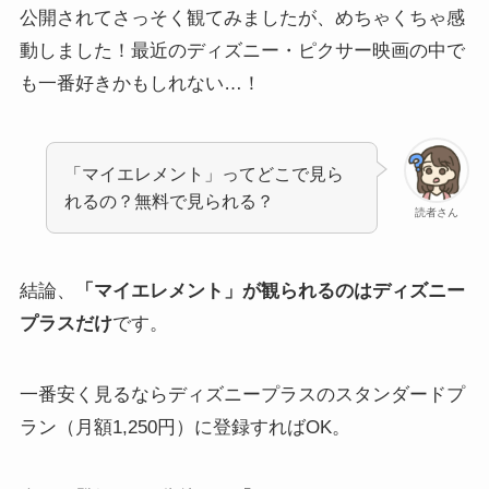
公開されてさっそく観てみましたが、めちゃくちゃ感
動しました！最近のディズニー・ピクサー映画の中で
も一番好きかもしれない…！
「マイエレメント」ってどこで見ら
れるの？無料で見られる？
読者さん
結論、
「マイエレメント」が観られるのはディズニー
プラスだけ
です。
一番安く見るならディズニープラスのスタンダードプ
ラン（月額1,250円）に登録すればOK。