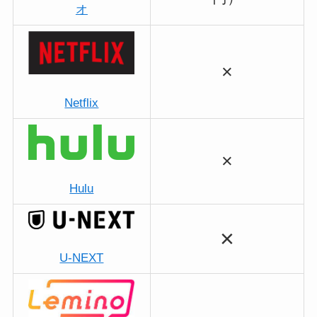
オ
×
Netflix
×
Hulu
×
U-NEXT