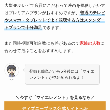
大型4Kテレビで音質にこだわって映画を視聴したい方
はプレミアムプランがおすすめですが、
普通のテレビ
やスマホ・タブレットでよく視聴する方はスタンダー
トプランで十分満足
できます。
また同時視聴可能台数にも差があるので
家族の人数
に
合わせて選ぶことをおすすめします。
登録も簡単だから5分後には「マイエ
レメント」が見始められるよ！
ペペ
＼今すぐ「マイエレメント」を見るなら／
ディズニープラス公式サイトへ≫