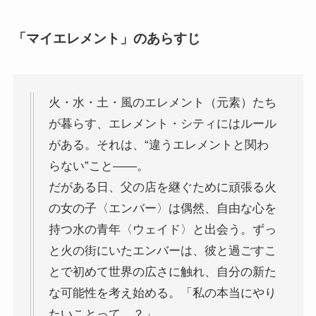
「マイエレメント」のあらすじ
火・水・土・風のエレメント（元素）たち
が暮らす、エレメント・シティにはルール
がある。それは、“違うエレメントと関わ
らない”こと――。
だがある日、父の店を継ぐために頑張る火
の女の子〈エンバー〉は偶然、自由な心を
持つ水の青年〈ウェイド〉と出会う。ずっ
と火の街にいたエンバーは、彼と過ごすこ
とで初めて世界の広さに触れ、自分の新た
な可能性を考え始める。「私の本当にやり
たいことって…？」