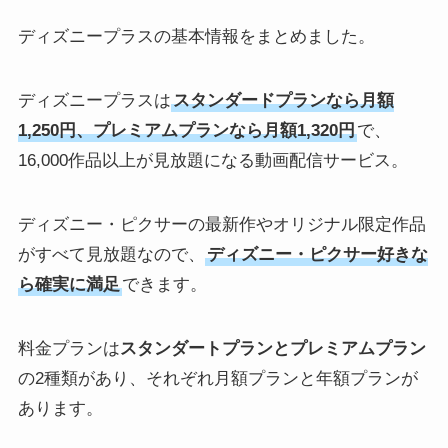
ディズニープラスの基本情報をまとめました。
ディズニープラスは
スタンダードプランなら月額
1,250円、プレミアムプランなら月額1,320円
で、
16,000作品以上が見放題になる動画配信サービス。
ディズニー・ピクサーの最新作やオリジナル限定作品
がすべて見放題なので、
ディズニー・ピクサー好きな
ら確実に満足
できます。
料金プランは
スタンダートプランとプレミアムプラン
の2種類があり、それぞれ月額プランと年額プランが
あります。