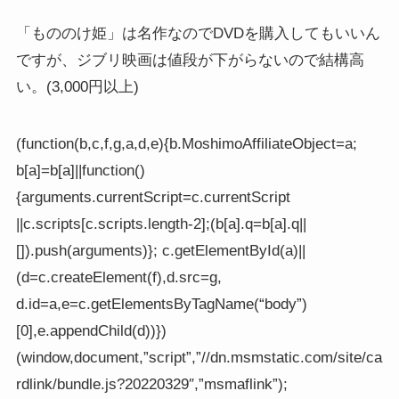
「もののけ姫」は名作なのでDVDを購入してもいいん
ですが、ジブリ映画は値段が下がらないので結構高
い。(3,000円以上)
(function(b,c,f,g,a,d,e){b.MoshimoAffiliateObject=a;
b[a]=b[a]||function()
{arguments.currentScript=c.currentScript
||c.scripts[c.scripts.length-2];(b[a].q=b[a].q||
[]).push(arguments)}; c.getElementById(a)||
(d=c.createElement(f),d.src=g,
d.id=a,e=c.getElementsByTagName(“body”)
[0],e.appendChild(d))})
(window,document,”script”,”//dn.msmstatic.com/site/ca
rdlink/bundle.js?20220329″,”msmaflink”);