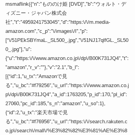
msmaflink({“n”:”もののけ姫 [DVD]”,”b”:”ウォルト・デ
ィズニー・ジャパン株式会
社”,”t”:”4959241753045″,”d”:”https:\/\/m.media-
amazon.com”,”c_p”:”\/images\/I”,”p”:
[“\/51PEkSBYmaL._SL500_.jpg”,”\/51NJ17qlfGL._SL50
0_.jpg”],”u”:
{“u”:”https:\/\/www.amazon.co.jp\/dp\/B00K731JQ4″,”t”:
”amazon”,”r_v”:””},”v”:”2.1″,”b_l”:
[{“id”:1,”u_tx”:”Amazonで見
る”,”u_bc”:”#f79256″,”u_url”:”https:\/\/www.amazon.co.j
p\/dp\/B00K731JQ4″,”a_id”:1763205,”p_id”:170,”pl_id”:
27060,”pc_id”:185,”s_n”:”amazon”,”u_so”:1},
{“id”:2,”u_tx”:”楽天市場で見
る”,”u_bc”:”#f76956″,”u_url”:”https:\/\/search.rakuten.c
o.jp\/search\/mall\/%E3%82%82%E3%81%AE%E3%8