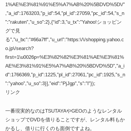
1%AE%E3%81%91%E5%A7%AB%20%5BDVD%5D\/”
,”a_id”:1763203,”p_id”:54,”pl_id”:27059,”pc_id”:54,”s_n
”:”rakuten”,”u_so”:2},{“id”:3,”u_tx”:”Yahoo!ショッピン
グで見
る”,”u_bc”:”#66a7ff”,”u_url”:”https:\/\/shopping.yahoo.c
o.jp\/search?
first=1\u0026p=%E3%82%82%E3%81%AE%E3%81%
AE%E3%81%91%E5%A7%AB%20%5BDVD%5D”,”a_i
d”:1766369,”p_id”:1225,”pl_id”:27061,”pc_id”:1925,”s_n
”:”yahoo”,”u_so”:3}],”eid”:”PjJgp”,”s”:”l”});
リンク
一番現実的なのはTSUTAYAやGEOのようなレンタル
ショップでDVDを借りることですが、レンタル料もか
かるし、借りに行くのも面倒ですよね。